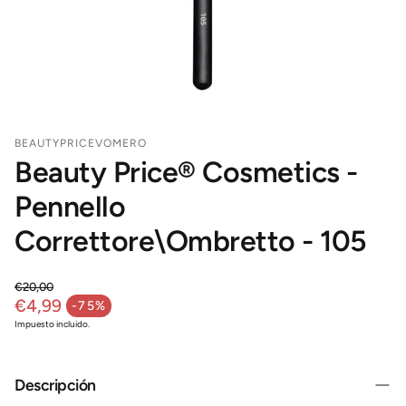
BEAUTYPRICEVOMERO
Beauty Price® Cosmetics -
Pennello
Correttore\Ombretto - 105
€20,00
Precio regular
€4,99
-75%
Precio de venta
Impuesto incluido.
Descripción