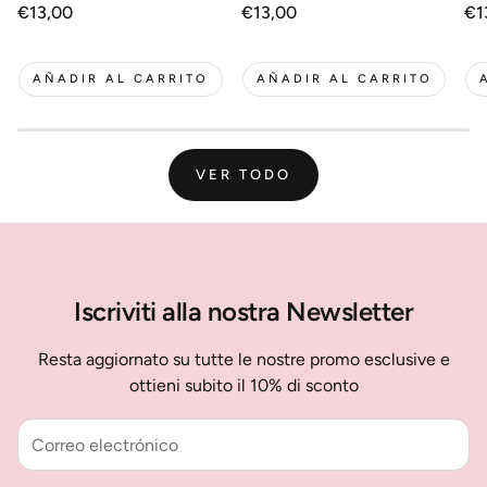
Precio
€13,00
Precio
€13,00
Pr
€1
regular
regular
re
AÑADIR AL CARRITO
AÑADIR AL CARRITO
VER TODO
Iscriviti alla nostra Newsletter
Resta aggiornato su tutte le nostre promo esclusive e
ottieni subito il 10% di sconto