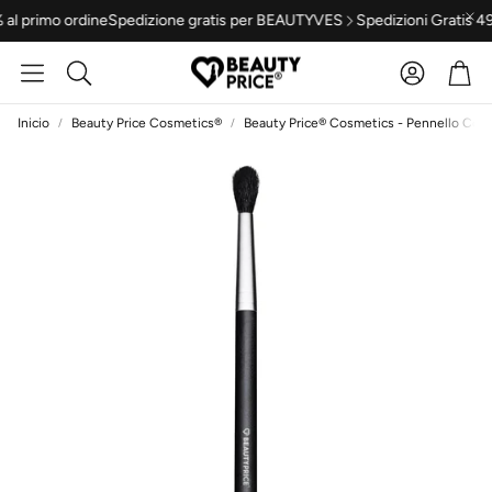
primo ordine
Spedizione gratis per BEAUTYVES
Spedizioni Gratis 49 e
Cuenta
Carr
Buscar
Inicio
Beauty Price Cosmetics®
Beauty Price® Cosmetics - Pennello Cor