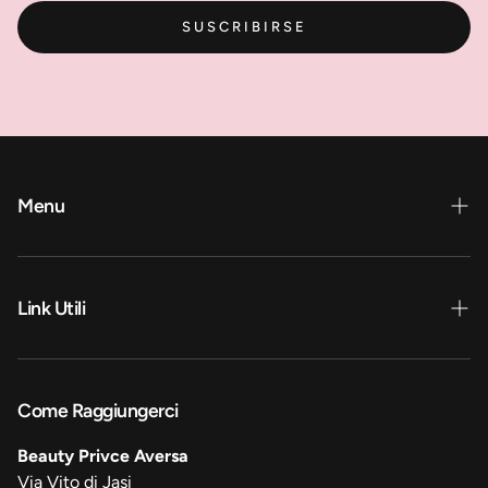
SUSCRIBIRSE
Menu
Home
BeautyPrice®
Link Utili
BeautyVes®
Privacy Policy
Mistery Box®
Resi e Rimborsi
Come Raggiungerci
Come funzionano le Mistery Box®
Termini e Servizi
Beauty Privce Aversa
Tutti i Prodotti
Via Vito di Jasi