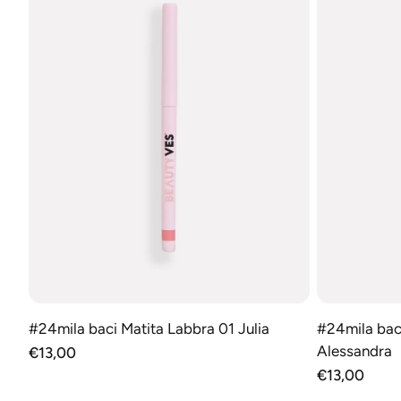
IN DEN WARENKORB
IN
#24mila baci Matita Labbra 01 Julia
#24mila bac
Alessandra
Normaler
€13,00
Preis
Normaler
€13,00
Preis