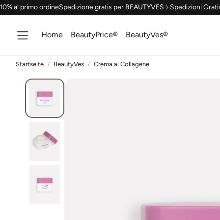
l primo ordine
Spedizione gratis per BEAUTYVES
Spedizioni Gratis 49 
Home
BeautyPrice®
BeautyVes®
Startseite
BeautyVes
Crema al Collagene