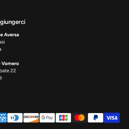
giungerci
ce Aversa
asi
a
e Vomero
bate 22
i