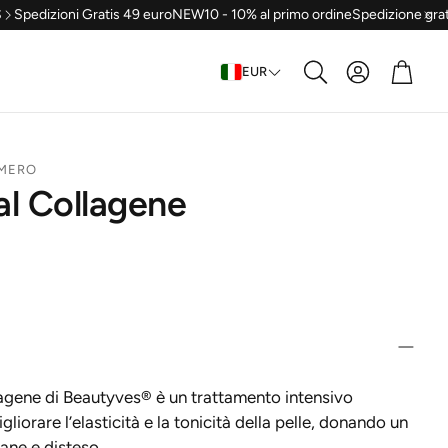
edizioni Gratis 49 euro
NEW10 - 10% al primo ordine
Spedizione gratis 
Konto
Waren
EUR
Suche
MERO
l Collagene
lagene di Beautyves® è un trattamento intensivo
liorare l’elasticità e la tonicità della pelle, donando un
ane e disteso.