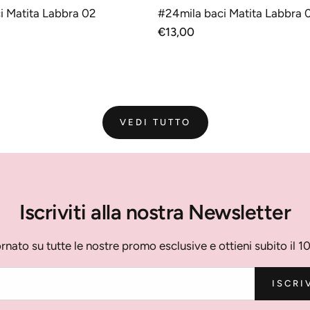
UNGI AL CARRELLO
AGGIUNGI AL CAR
i Matita Labbra 02
#24mila baci Matita Labbra 
Prezzo
€13,00
normale
VEDI TUTTO
Iscriviti alla nostra Newsletter
rnato su tutte le nostre promo esclusive e ottieni subito il 1
ISCRI