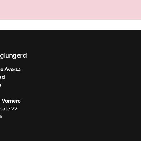
giungerci
ce Aversa
asi
a
e Vomero
bate 22
i