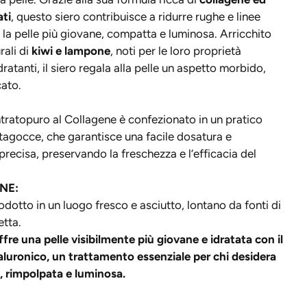
ati
, questo siero contribuisce a ridurre rughe e linee
do la pelle più giovane, compatta e luminosa. Arricchito
rali di
kiwi e lampone
, noti per le loro proprietà
dratanti, il siero regala alla pelle un aspetto morbido,
cato.
tratopuro al Collagene è confezionato in un pratico
tagocce, che garantisce una facile dosatura e
precisa, preservando la freschezza e l’efficacia del
NE:
odotto in un luogo fresco e asciutto, lontano da fonti di
etta.
fre una pelle visibilmente più giovane e idratata con il
ialuronico, un trattamento essenziale per chi desidera
a, rimpolpata e luminosa.