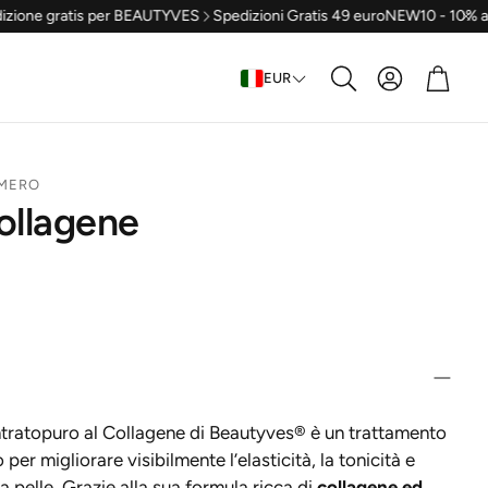
ne gratis per BEAUTYVES
Spedizioni Gratis 49 euro
NEW10 - 10% al pri
Account
Carrel
EUR
Cerca
MERO
ollagene
ntratopuro al Collagene di Beautyves® è un trattamento
 per migliorare visibilmente l’elasticità, la tonicità e
la pelle. Grazie alla sua formula ricca di
collagene ed