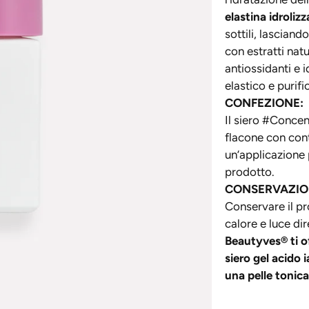
elastina idrolizz
sottili, lascian
con estratti natu
antiossidanti e i
elastico e purifi
CONFEZIONE:
Il siero #Concen
flacone con con
un’applicazione 
prodotto.
CONSERVAZIO
Conservare il pr
calore e luce dir
Beautyves® ti of
siero gel acido 
una pelle tonic