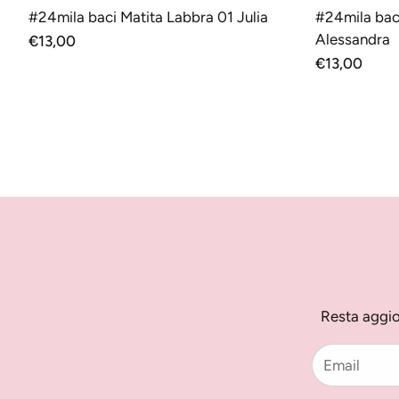
AGGIUNGI AL CARRELLO
AGGI
#24mila baci Matita Labbra 01 Julia
#24mila bac
Alessandra
Prezzo
€13,00
normale
Prezzo
€13,00
normale
Resta aggio