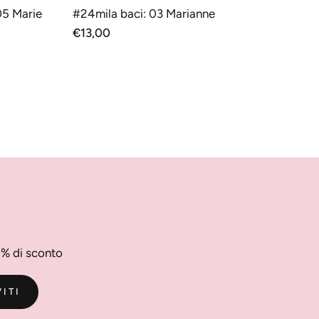
RELLO
AGGIUNGI AL CARRELLO
05 Marie
#24mila baci: 03 Marianne
Prezzo
€13,00
normale
0% di sconto
VITI