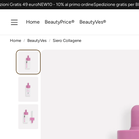
 Gratis 49 euro
NEW10 - 10% al primo ordine
Spedizione gratis per BEA
Home
BeautyPrice®
BeautyVes®
Home
BeautyVes
Siero Collagene